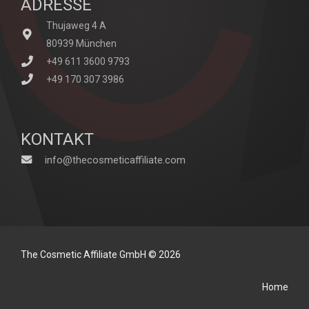
ADRESSE
Thujaweg 4 A
80939 München
+49 611 3600 9793
+49 170 307 3986
KONTAKT
info@thecosmeticaffiliate.com
The Cosmetic Affiliate GmbH © 2026
Home